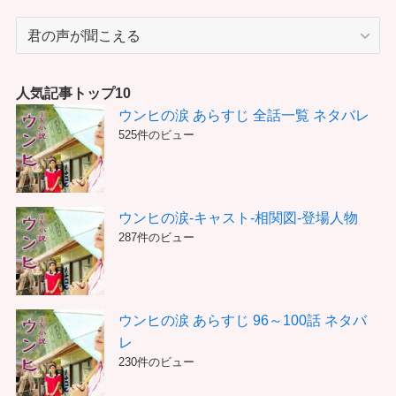
カ
テ
ゴ
リ
人気記事トップ10
ー
ウンヒの涙 あらすじ 全話一覧 ネタバレ
525件のビュー
ウンヒの涙-キャスト-相関図-登場人物
287件のビュー
ウンヒの涙 あらすじ 96～100話 ネタバ
レ
230件のビュー